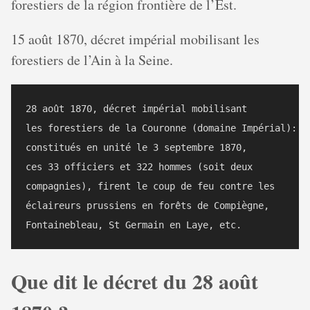
forestiers de la région frontière de l’Est.
15 août 1870, décret impérial mobilisant les
forestiers de l’Ain à la Seine.
28 août 1870, décret impérial mobilisant 

les forestiers de la Couronne (domaine Impérial): 

constitués en unité le 3 septembre 1870, 

ces 33 officiers et 322 hommes (soit deux

compagnies), firent le coup de feu contre les

éclaireurs prussiens en forêts de Compiègne,

Que dit le décret du 28 août