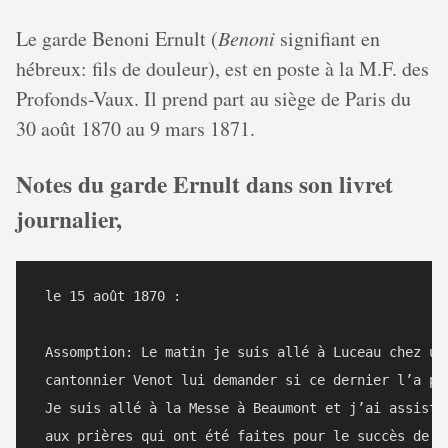
Le garde Benoni Ernult (
Benoni
signifiant en
hébreux: fils de douleur), est en poste à la M.F. des
Profonds-Vaux. Il prend part au siège de Paris du
30 août 1870 au 9 mars 1871.
Notes du garde Ernult dans son livret
journalier,
 le 15 août 1870 :

 Assomption: Le matin je suis allé à Luceau chez un 
 cantonnier Venot lui demander si ce dernier l’a pay
 Je suis allé à la Messe à Beaumont et j’ai assisté 
 aux prières qui ont été faites pour le succès de no