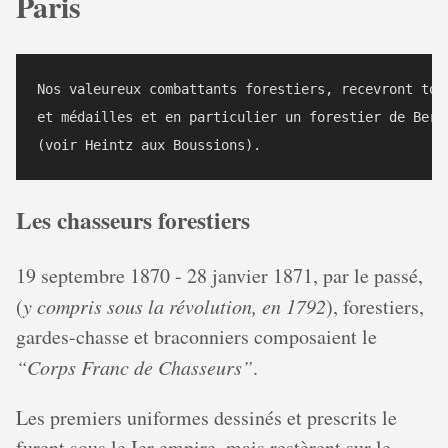
Paris
Nos valeureux combattants forestiers, recevront tous
et médailles et en particulier un forestier de Bercé
Les chasseurs forestiers
19 septembre 1870 - 28 janvier 1871, par le passé,
(
y compris sous la révolution, en 1792
), forestiers,
gardes-chasse et braconniers composaient le
“Corps Franc de Chasseurs”
.
Les premiers uniformes dessinés et prescrits le
furent sous le Ier empire, mais restèrent sur le