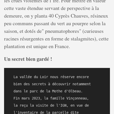
les crues violentes de l’ire. Pour mettre en valeur
cette vaste étendue servant de perspective à la
demeure, on y planta 40 Cyprès Chauves, résineux
peu communs passant du vert au pourpre selon la
saison, et dotés de" pneumatophores" (curieuses
racines résurgentes en forme de stalagmites), cette
plantation est unique en France.
Un secret bien gardé !
  La vallée du Loir nous réserve encore 

  bien des secrets à découvrir notamment

  dans le parc de la Mothe d'Olbeau.

  Fin mars 2023, la famille Vinçonneau,

  la reçu la visite de l'IGN, en vue de

  l'inventaire de la parcelle dite 
