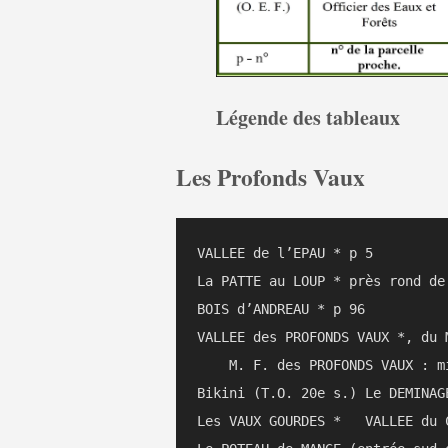
Légende des tableaux
Les Profonds Vaux
VALLEE de l’EPAU * p 5

La PATTE au LOUP * près rond de
BOIS d’ANDREAU * p 96

VALLEE des PROFONDS VAUX *, du MU
    M. F. des PROFONDS VAUX : m
Bikini (T.O. 20e s.) Le DEMINAGE
Les VAUX GOURDES *   VALLEE du 