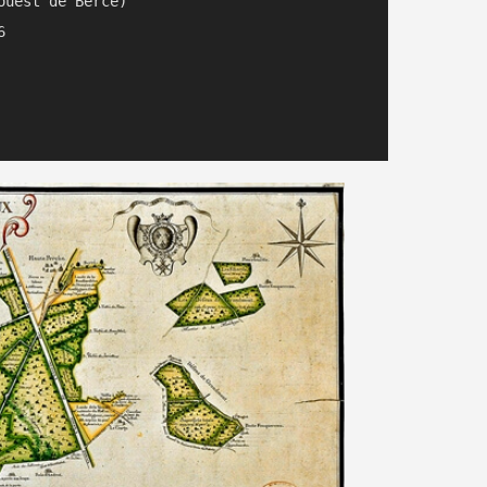
est de Bercé)	 


