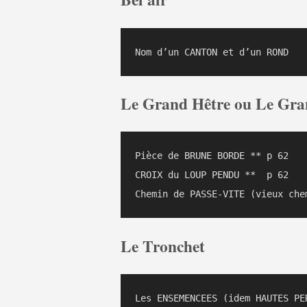
Le Grand Hêtre ou Le Gra
Pièce de BRUNE BORDE ** p 62

CROIX du LOUP PENDU **	p 62

Le Tronchet