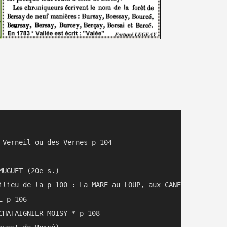
 Verneil ou des Vernes p 104

GUET (20e s.)	 

ilieu de la p 100 : La MARE au LOUP, aux CANES   

 p 106

CHATAIGNIER MOISY * p 108
