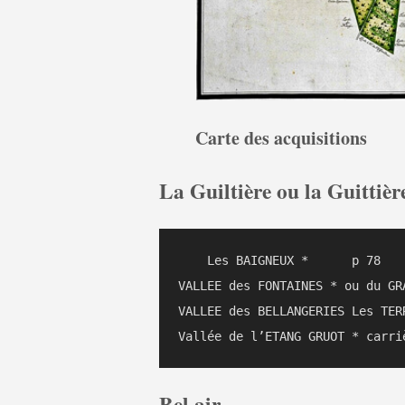
Carte des acquisitions
La Guiltière ou la Guittièr
    Les BAIGNEUX *	p 78

VALLEE des FONTAINES * ou du GR
VALLEE des BELLANGERIES Les TERR
Bel air