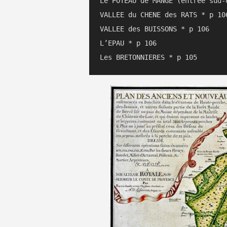
Le POTEAU de MANGE (entrée sud-ou
VALLEE du CHENE des RATS * p 106
VALLEE des BUISSONS * p 106

L’EPAU * p 106
