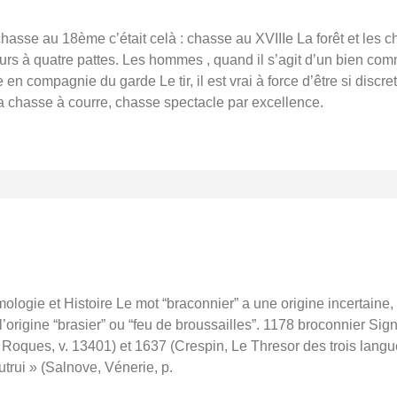
hasse au 18ème c’était celà : chasse au XVIIIe La forêt et les
urs à quatre pattes. Les hommes , quand il s’agit d’un bien com
en compagnie du garde Le tir, il est vrai à force d’être si discre
la chasse à courre, chasse spectacle par excellence.
logie et Histoire Le mot “braconnier” a une origine incertaine,
à l’origine “brasier” ou “feu de broussailles”. 1178 broconnier Sig
 Roques, v. 13401) et 1637 (Crespin, Le Thresor des trois langu
utrui » (Salnove, Vénerie, p.