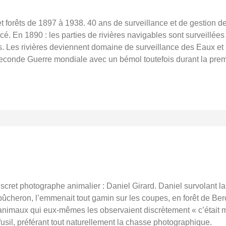
t forêts de 1897 à 1938. 40 ans de surveillance et de gestion 
é. En 1890 : les parties de rivières navigables sont surveillée
s. Les rivières deviennent domaine de surveillance des Eaux et 
econde Guerre mondiale avec un bémol toutefois durant la prem
 discret photographe animalier : Daniel Girard. Daniel survolant la
cheron, l’emmenait tout gamin sur les coupes, en forêt de Bercé
nimaux qui eux-mêmes les observaient discrètement « c’était maje
 fusil, préférant tout naturellement la chasse photographique.