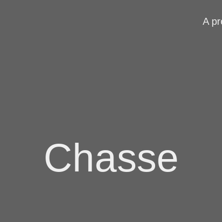
A p
Chasse