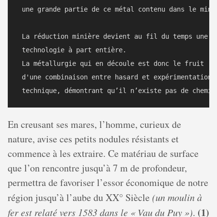
 une grande partie de ce métal contenu dans le miner
 La réduction minière devient au fil du temps une 

 technologie à part entière.

 La métallurgie qui en découle est donc le fruit

 d'une combinaison entre hasard et expérimentation

En creusant ses mares, l’homme, curieux de
nature, avise ces petits nodules résistants et
commence à les extraire. Ce matériau de surface
que l’on rencontre jusqu’à 7 m de profondeur,
permettra de favoriser l’essor économique de notre
région jusqu’à l’aube du XX° Siècle
(un moulin à
(1)
fer est relaté vers 1583 dans le « Vau du Puy »)
.